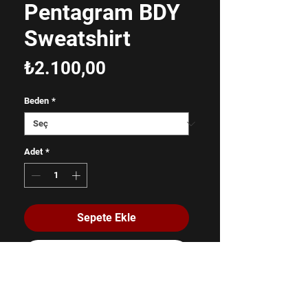
Pentagram BDY
Sweatshirt
Fiyat
₺2.100,00
Beden
*
Adet
*
Sepete Ekle
Hemen Satın Al
%100 Pamuk
Unisex